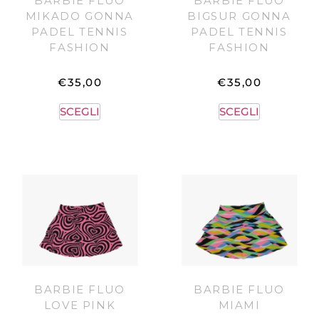
BARBIE FLUO
BARBIE FLUO
MIKADO GONNA
BIGSUR GONNA
PADEL TENNIS
PADEL TENNIS
FASHION
FASHION
€
35,00
€
35,00
SCEGLI
SCEGLI
BARBIE FLUO
BARBIE FLUO
LOVE PINK
MIAMI