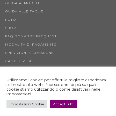
GUIDA AI MODELLI
GUIDA ALLE TAGLIE
FOTO
SHOP
FAQ DOMANDE FREQUENTI
MODALITÀ DI PAGAMENTO
SPEDIZIONI E CONSEGNE
CAMBI E RESI
INFO
AIUTO
Utilizziamo i cookie per offrirti la migliore esperienza
sul nostro sito web. Puoi scoprire di più su quali
TERMINI E CONDIZIONI DI VENDITA
cookie stiamo utilizzando o come disattivarli nelle
impostazioni
PRIVACY E COOKIE POLICY
Impostazioni Cookie
Accept Tutti
LA BOUTIQUE DI BORIO PIA BEATRICE – LESTWIGGY ®
VIA NINO TARANTO 30, 00125 ROME (ITALY)
VAT IT13351141000