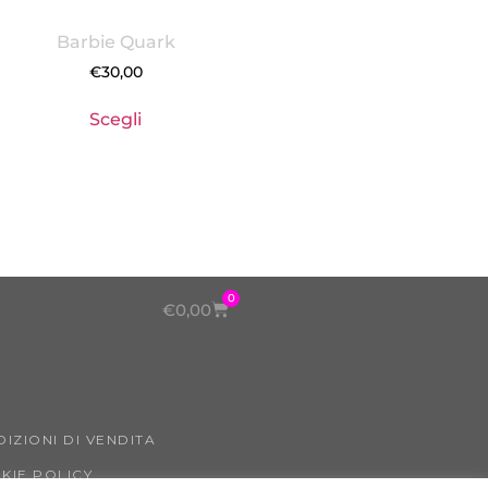
Barbie Quark
€
30,00
Scegli
0
€
0,00
DIZIONI DI VENDITA
KIE POLICY