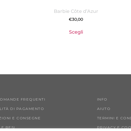
Barbie Côte d’Azur
€
30,00
Scegli
DOMANDE FREQUENTI
INFO
ITÀ DI PAGAMENTO
AIUTO
ZIONI E CONSEGNE
TERMINI E CON
 E RESI
PRIVACY E COO