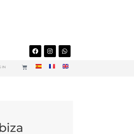
 IN
biza