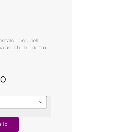
antaloncino dello
a avanti che dietro.
00
ello