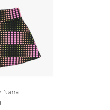
y Nanà
0