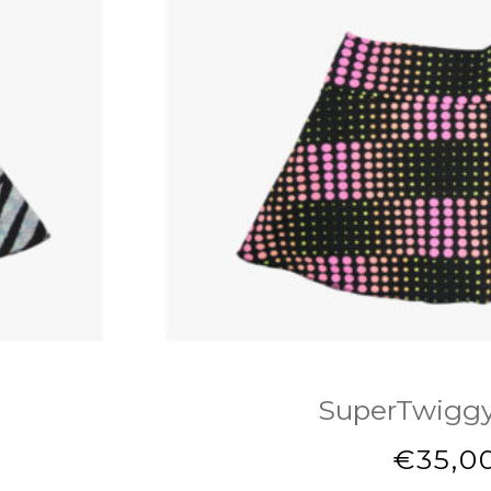
SuperTwigg
€
35,0