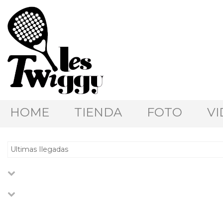
HOME
TIENDA
FOTO
VI
Ultimas Ilegadas
XS
S
Giselle
M