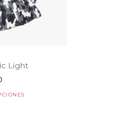
c Light
0
PCIONES