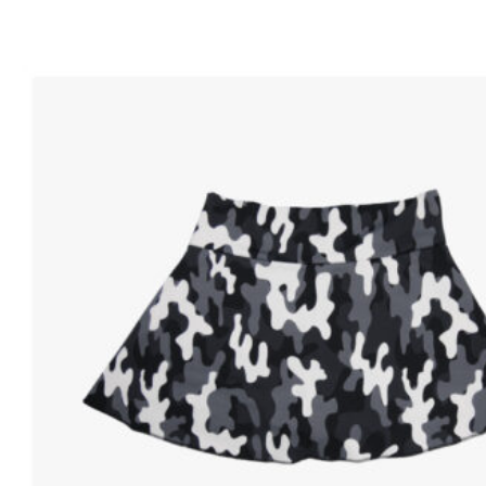
FruFru
L
Patou
XL
Barbie
Birkin
BBirkin