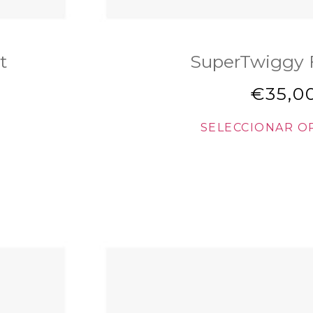
t
SuperTwiggy F
€
35,0
SELECCIONAR O