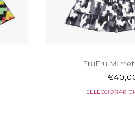
FruFru Mimeti
€
40,0
SELECCIONAR O