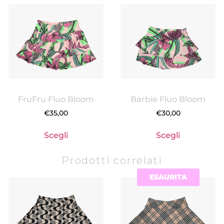
FruFru Fluo Bloom
Barbie Fluo Bloom
€
35,00
€
30,00
Scegli
Scegli
Prodotti correlati
ESAURITA