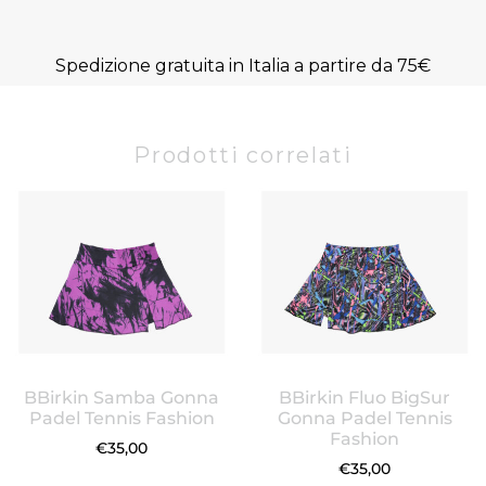
Spedizione gratuita in Italia a partire da 75€
Prodotti correlati
BBirkin Samba Gonna
BBirkin Fluo BigSur
Padel Tennis Fashion
Gonna Padel Tennis
Fashion
€
35,00
€
35,00