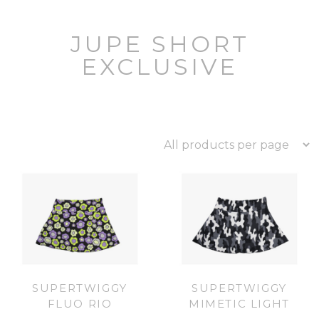
JUPE SHORT
EXCLUSIVE
SUPERTWIGGY
SUPERTWIGGY
FLUO RIO
MIMETIC LIGHT