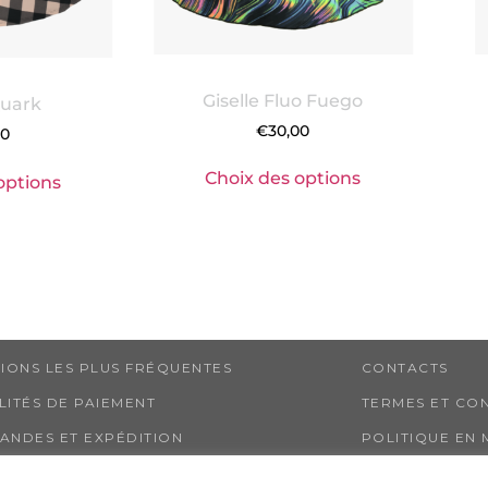
Giselle Fluo Fuego
Quark
€
30,00
00
Choix des options
options
IONS LES PLUS FRÉQUENTES
CONTACTS
ITÉS DE PAIEMENT
TERMES ET CON
NDES ET EXPÉDITION
POLITIQUE EN
GES ET RETOURS