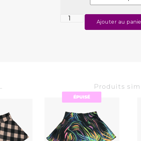
Ajouter au panie
…
Produits simi
ÉPUISÉ