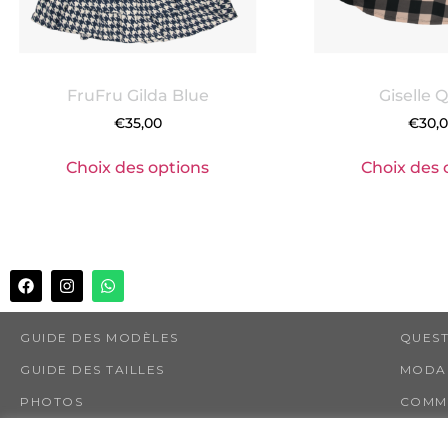
FruFru Gilda Blue
Giselle 
€
35,00
€
30,
Choix des options
Choix des 
GUIDE DES MODÈLES
QUEST
GUIDE DES TAILLES
MODAL
PHOTOS
COMMA
ÉCHAN