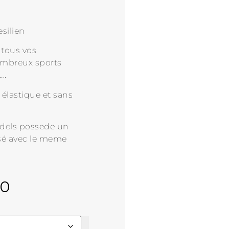
silien
 tous vos
ombreux sports
..
 élastique et sans
dels possede un
isé avec le meme
00