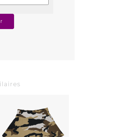
r
laires