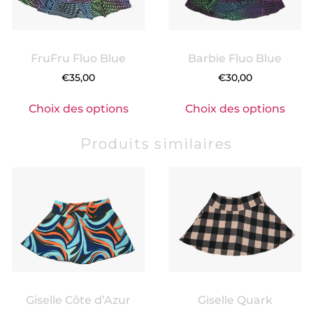
FruFru Fluo Blue
Barbie Fluo Blue
€
35,00
€
30,00
Choix des options
Choix des options
Produits similaires
Giselle Côte d’Azur
Giselle Quark